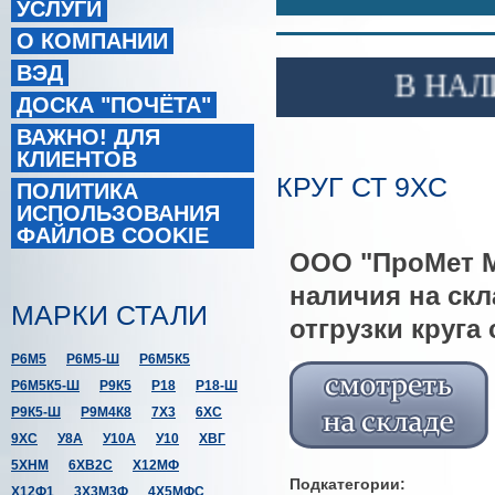
УСЛУГИ
О КОМПАНИИ
ВЭД
В НАЛИЧ
ДОСКА "ПОЧЁТА"
ВАЖНО! ДЛЯ
КЛИЕНТОВ
КРУГ СТ 9ХС
ПОЛИТИКА
ИСПОЛЬЗОВАНИЯ
ФАЙЛОВ COOKIE
ООО "ПроМет М"
наличия на скл
МАРКИ СТАЛИ
отгрузки круга 
Р6М5
Р6М5-Ш
Р6М5К5
Р6М5К5-Ш
Р9К5
Р18
Р18-Ш
Р9К5-Ш
Р9М4К8
7Х3
6ХС
9ХС
У8А
У10А
У10
ХВГ
5ХНМ
6ХВ2С
Х12МФ
Подкатегории:
Х12Ф1
3Х3М3Ф
4Х5МФС