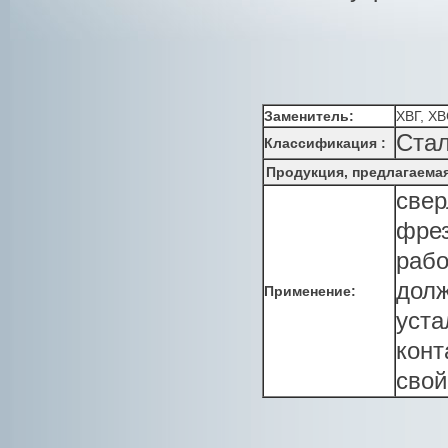
Заменитель:
ХВГ, Х
Стал
Классификация :
Продукция, предлагаема
свер
фрез
рабо
долж
Применение:
уста
конт
свой