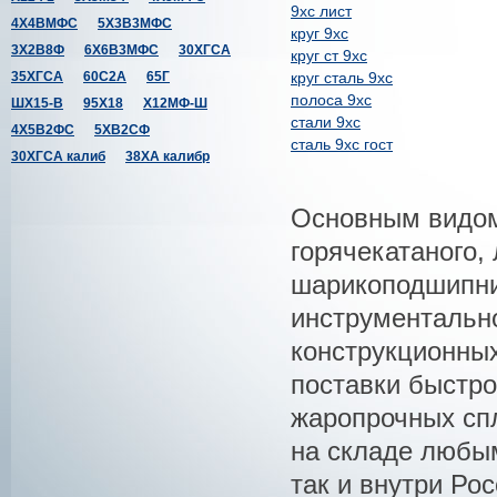
9хс лист
4Х4ВМФС
5Х3В3МФС
круг 9хс
3Х2В8Ф
6Х6В3МФС
30ХГСА
круг ст 9хс
35ХГСА
60С2А
65Г
круг сталь 9хс
полоса 9хс
ШХ15-В
95Х18
Х12МФ-Ш
стали 9хс
4Х5В2ФС
5ХВ2СФ
сталь 9хс гост
30ХГСА калиб
38ХА калибр
Основным видом
горячекатаного,
шарикоподшипни
инструментально
конструкционны
поставки быстро
жаропрочных спл
на складе любым
так и внутри Рос