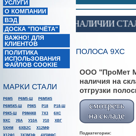
УСЛУГИ
О КОМПАНИИ
ВЭД
В НАЛИЧИИ СТАЛЬ 
ДОСКА "ПОЧЁТА"
ВАЖНО! ДЛЯ
КЛИЕНТОВ
ПОЛОСА 9ХС
ПОЛИТИКА
ИСПОЛЬЗОВАНИЯ
ФАЙЛОВ COOKIE
ООО "ПроМет М"
наличия на скл
МАРКИ СТАЛИ
отгрузки полос
Р6М5
Р6М5-Ш
Р6М5К5
Р6М5К5-Ш
Р9К5
Р18
Р18-Ш
Р9К5-Ш
Р9М4К8
7Х3
6ХС
9ХС
У8А
У10А
У10
ХВГ
5ХНМ
6ХВ2С
Х12МФ
Подкатегории:
Х12Ф1
3Х3М3Ф
4Х5МФС