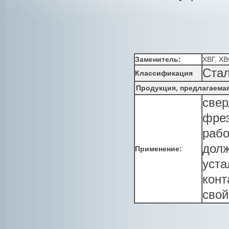
Заменитель:
ХВГ, Х
Стал
Классификация
Продукция, предлагаема
свер
фрез
рабо
долж
Применение:
уста
конт
свой